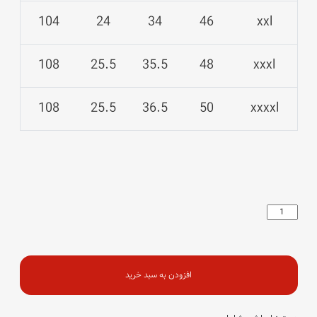
104
24
34
46
xxl
108
25.5
35.5
48
xxxl
108
25.5
36.5
50
xxxxl
اسلش
نیم
بگ
حلقه
عدد
افزودن به سبد خرید