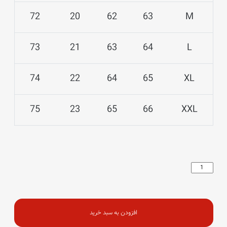
72
20
62
63
M
73
21
63
64
L
74
22
64
65
XL
75
23
65
66
XXL
تیشرت
کلاب
عدد
افزودن به سبد خرید