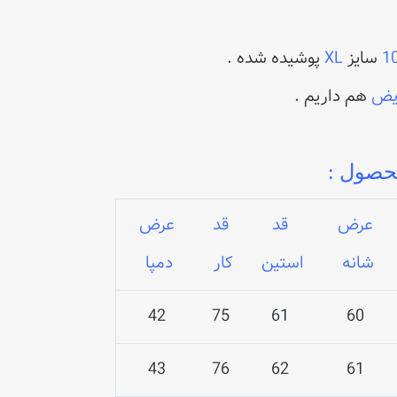
1
سایز
XL
پوشیده شده .
یض
هم داریم .
حصول :
عرض
قد
قد
عرض
شانه
استین
کار
دمپا
42
75
61
60
43
76
62
61