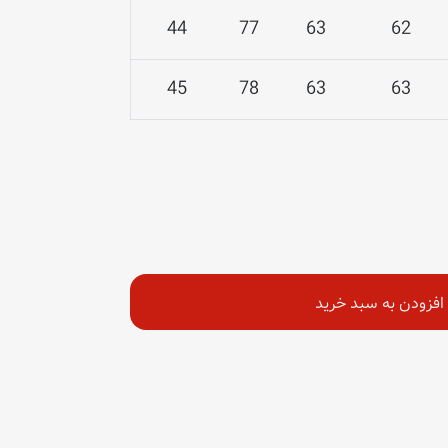
44
77
63
62
45
78
63
63
افزودن به سبد خرید