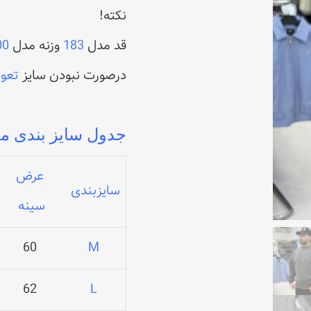
نکته!
قد مدل
183
وزنه مدل
00
درصورت نبودن سایز
تعو
جدول سایز بندی م
عرض
سایزبندی
سینه
60
M
62
L