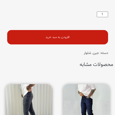
شلوار
استرایت
کمربندخور
سفید
(2153)
عدد
افزودن به سبد خرید
دسته:
جین
,
شلوار
محصولات مشابه