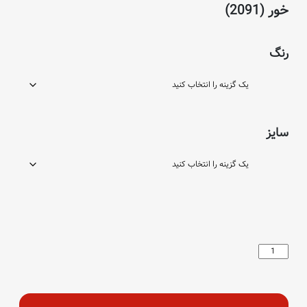
خور (2091)
رنگ
سایز
شلوار
پارچه
ای
چینی
پیله