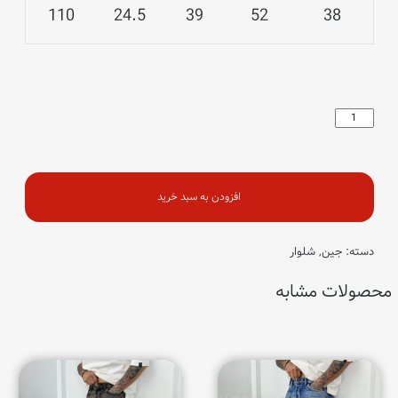
110
24.5
39
52
38
شلوار
کرورایت
عدد
افزودن به سبد خرید
دسته:
جین
,
شلوار
محصولات مشابه