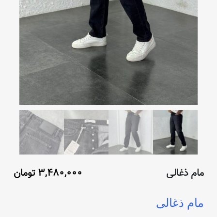
مام ذغالی
۳,۴۸۰,۰۰۰
تومان
مام ذغالی