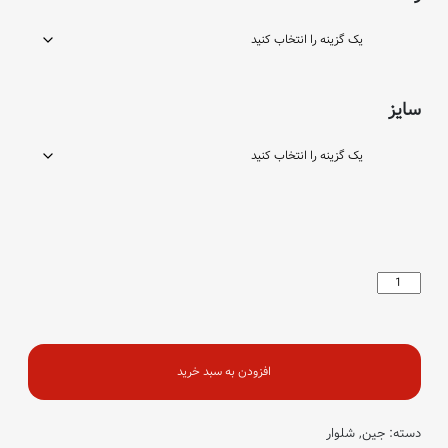
سایز
مام
ذغالی
عدد
افزودن به سبد خرید
دسته:
جین
,
شلوار