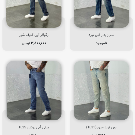
مام زاپدار آبی تیره
رگولار آبی کثیف شور
ناموجود
۳,۸۰۰,۰۰۰
تومان
بوی فرند جین (1031)
مینی آبی روشن 1025