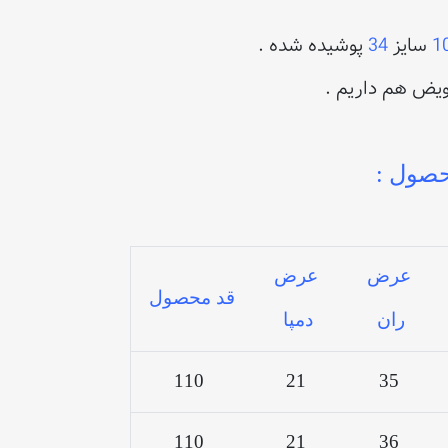
1
سایز
34
پوشیده شده .
ویض هم داریم .
صول :
عرض
عرض
قد محصول
ران
دمپا
110
21
35
110
21
36