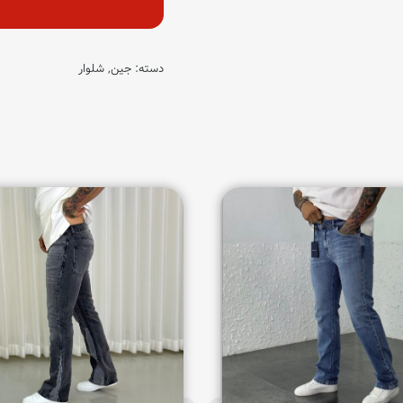
عدد
دسته:
جین
,
شلوار