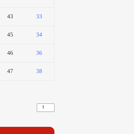
43
33
45
34
46
36
47
38
کرورایت
آبی
روشن
زاپدار