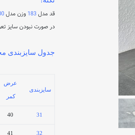
نکته!
قد مدل
183
وزن مدل
00
در صورت نبودن سایز تع
جدول سایزبندی مح
عرض
سایزبندی
کمر
40
31
41
32